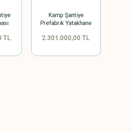
tiye
Kamp Şantiye
nası
Prefabrik Yatakhane
Binası -369m2-3A
0 TL
2.301.000,00 TL
Prefabrik