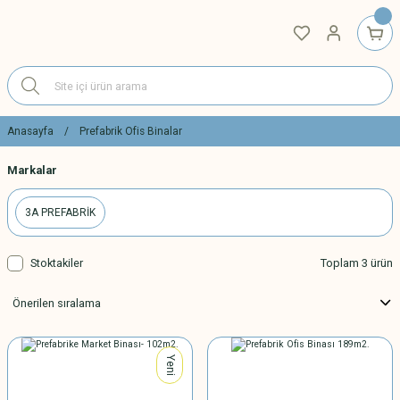
Anasayfa
Prefabrik Ofis Binalar
Markalar
3A PREFABRİK
Stoktakiler
Toplam 3 ürün
Yeni