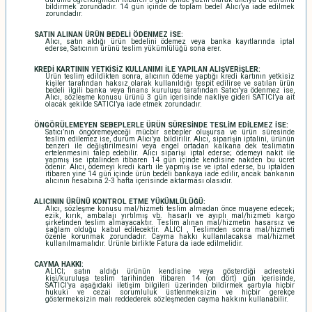
bildirmek zorundadır. 14 gün içinde de toplam bedel Alıcı’ya iade edilmek
zorundadır.
SATIN ALINAN ÜRÜN BEDELİ ÖDENMEZ İSE:
Alıcı, satın aldığı ürün bedelini ödemez veya banka kayıtlarında iptal
ederse, Satıcının ürünü teslim yükümlülüğü sona erer.
KREDİ KARTININ YETKİSİZ KULLANIMI İLE YAPILAN ALIŞVERİŞLER:
Ürün teslim edildikten sonra, alıcının ödeme yaptığı kredi kartının yetkisiz
kişiler tarafından haksız olarak kullanıldığı tespit edilirse ve satılan ürün
bedeli ilgili banka veya finans kuruluşu tarafından Satıcı'ya ödenmez ise,
Alıcı, sözleşme konusu ürünü 3 gün içerisinde nakliye gideri SATICI’ya ait
olacak şekilde SATICI’ya iade etmek zorundadır.
ÖNGÖRÜLEMEYEN SEBEPLERLE ÜRÜN SÜRESİNDE TESLİM EDİLEMEZ İSE:
Satıcı’nın öngöremeyeceği mücbir sebepler oluşursa ve ürün süresinde
teslim edilemez ise, durum Alıcı’ya bildirilir. Alıcı, siparişin iptalini, ürünün
benzeri ile değiştirilmesini veya engel ortadan kalkana dek teslimatın
ertelenmesini talep edebilir. Alıcı siparişi iptal ederse; ödemeyi nakit ile
yapmış ise iptalinden itibaren 14 gün içinde kendisine nakden bu ücret
ödenir. Alıcı, ödemeyi kredi kartı ile yapmış ise ve iptal ederse, bu iptalden
itibaren yine 14 gün içinde ürün bedeli bankaya iade edilir, ancak bankanın
alıcının hesabına 2-3 hafta içerisinde aktarması olasıdır.
ALICININ ÜRÜNÜ KONTROL ETME YÜKÜMLÜLÜĞÜ:
Alıcı, sözleşme konusu mal/hizmeti teslim almadan önce muayene edecek;
ezik, kırık, ambalajı yırtılmış vb. hasarlı ve ayıplı mal/hizmeti kargo
şirketinden teslim almayacaktır. Teslim alınan mal/hizmetin hasarsız ve
sağlam olduğu kabul edilecektir. ALICI , Teslimden sonra mal/hizmeti
özenle korunmak zorundadır. Cayma hakkı kullanılacaksa mal/hizmet
kullanılmamalıdır. Ürünle birlikte Fatura da iade edilmelidir.
CAYMA HAKKI:
ALICI; satın aldığı ürünün kendisine veya gösterdiği adresteki
kişi/kuruluşa teslim tarihinden itibaren 14 (on dört) gün içerisinde,
SATICI’ya aşağıdaki iletişim bilgileri üzerinden bildirmek şartıyla hiçbir
hukuki ve cezai sorumluluk üstlenmeksizin ve hiçbir gerekçe
göstermeksizin malı reddederek sözleşmeden cayma hakkını kullanabilir.