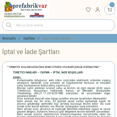
Anasayfa
Sayfalar
İptal ve İade Şartları
İptal ve İade Şartları
**ÖRNEKTİR. KULLANMADAN ÖNCE KENDİ SİTENİZE UYGUN BİR ŞEKİLDE DÜZENLEYİNİZ**
TÜKETİCİ HAKLARI – CAYMA – İPTAL İADE KOŞULLARI
GENEL:
Kullanmakta olduğunuz web sitesi üzerinden elektronik ortamda sipariş
verdiğiniz takdirde, size sunulan ön bilgilendirme formunu ve mesafeli
satış sözleşmesini kabul etmiş sayılırsınız.
Alıcılar, satın aldıkları ürünün satış ve teslimi ile ilgili olarak 6502 sayılı
Tüketicinin Korunması Hakkında Kanun ve Mesafeli Sözleşmeler
Yönetmeliği (RG:27.11.2014/29188) hükümleri ile yürürlükteki diğer
yasalara tabidir.
Ürün sevkiyat masrafı olan kargo ücretleri alıcılar tarafından ödenecektir.
Satın alınan her bir ürün, 30 günlük yasal süreyi aşmamak kaydı ile
alıcının gösterdiği adresteki kişi ve/veya kuruluşa teslim edilir. Bu süre
içinde ürün teslim edilmez ise, Alıcılar sözleşmeyi sona erdirebilir.
Satın alınan ürün, eksiksiz ve siparişte belirtilen niteliklere uygun ve varsa
garanti belgesi, kullanım klavuzu gibi belgelerle teslim edilmek zorundadır.
Satın alınan ürünün satılmasının imkansızlaşması durumunda, satıcı bu
durumu öğrendiğinden itibaren 3 gün içinde yazılı olarak alıcıya bu durumu