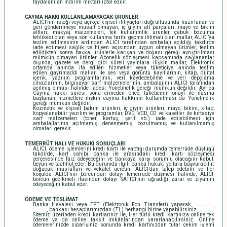
faydalanılan indirim miktarı iptal edilir.
CAYMA HAKKI KULLANILAMAYACAK ÜRÜNLER:
ALICI’nın isteği veya açıkça kişisel ihtiyaçları doğrultusunda hazırlanan ve
geri gönderilmeye müsait olmayan, iç giyim alt parçaları, mayo ve bikini
altları, makyaj malzemeleri, tek kullanımlık ürünler, çabuk bozulma
tehlikesi olan veya son kullanma tarihi geçme ihtimali olan mallar, ALICI’ya
teslim edilmesinin ardından ALICI tarafından ambalajı açıldığı takdirde
iade edilmesi sağlık ve hijyen açısından uygun olmayan ürünler, teslim
edildikten sonra başka ürünlerle karışan ve doğası gereği ayrıştırılması
mümkün olmayan ürünler, Abonelik sözleşmesi kapsamında sağlananlar
dışında, gazete ve dergi gibi süreli yayınlara ilişkin mallar, Elektronik
ortamda anında ifa edilen hizmetler veya tüketiciye anında teslim
edilen gayrimaddi mallar, ile ses veya görüntü kayıtlarının, kitap, dijital
içerik, yazılım programlarının, veri kaydedebilme ve veri depolama
cihazlarının, bilgisayar sarf malzemelerinin, ambalajının ALICI tarafından
açılmış olması halinde iadesi Yönetmelik gereği mümkün değildir. Ayrıca
Cayma hakkı süresi sona ermeden önce, tüketicinin onayı ile ifasına
başlanan hizmetlere ilişkin cayma hakkının kullanılması da Yönetmelik
gereği mümkün değildir.
Kozmetik ve kişisel bakım ürünleri, iç giyim ürünleri, mayo, bikini, kitap,
kopyalanabilir yazılım ve programlar, DVD, VCD, CD ve kasetler ile kırtasiye
sarf malzemeleri (toner, kartuş, şerit vb.) iade edilebilmesi için
ambalajlarının açılmamış, denenmemiş, bozulmamış ve kullanılmamış
olmaları gerekir.
TEMERRÜT HALİ VE HUKUKİ SONUÇLARI
ALICI, ödeme işlemlerini kredi kartı ile yaptığı durumda temerrüde düştüğü
takdirde, kart sahibi banka ile arasındaki kredi kartı sözleşmesi
çerçevesinde faiz ödeyeceğini ve bankaya karşı sorumlu olacağını kabul,
beyan ve taahhüt eder. Bu durumda ilgili banka hukuki yollara başvurabilir;
doğacak masrafları ve vekâlet ücretini ALICI’dan talep edebilir ve her
koşulda ALICI’nın borcundan dolayı temerrüde düşmesi halinde, ALICI,
borcun gecikmeli ifasından dolayı SATICI’nın uğradığı zarar ve ziyanını
ödeyeceğini kabul eder.
ÖDEME VE TESLİMAT
Banka Havalesi veya EFT (Elektronik Fon Transferi) yaparak, ............,
........., bankası hesaplarımızdan (TL) herhangi birine yapabilirsiniz.
Sitemiz üzerinden kredi kartlarınız ile, Her türlü kredi kartınıza online tek
ödeme ya da online taksit imkânlarından yararlanabilirsiniz. Online
ödemelerinizde siparişiniz sonunda kredi kartınızdan tutar çekim işlemi