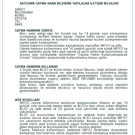
SATICININ CAYMA HAKKI BİLDİRİMİ YAPILACAK İLETİŞİM BİLGİLERİ:
ŞİRKET
ADI/UNVANI:
ADRES:
EPOSTA:
TEL:
FAKS:
CAYMA HAKKININ SÜRESİ:
Alıcı, satın aldığı eğer bir hizmet ise, bu 14 günlük süre sözleşmenin
imzalandığı tarihten itibaren başlar. Cayma hakkı süresi sona ermeden
önce, tüketicinin onayı ile hizmetin ifasına başlanan hizmet sözleşmelerinde
cayma hakkı kullanılamaz.
Cayma hakkının kullanımından kaynaklanan masraflar SATICI’ ya aittir.
Cayma hakkının kullanılması için 14 (ondört) günlük süre içinde SATICI' ya
iadeli taahhütlü posta, faks veya eposta ile yazılı bildirimde bulunulması ve
ürünün işbu sözleşmede düzenlenen "Cayma Hakkı Kullanılamayacak
Ürünler" hükümleri çerçevesinde kullanılmamış olması şarttır.
CAYMA HAKKININ KULLANIMI:
3. kişiye veya ALICI’ ya teslim edilen ürünün faturası, (İade edilmek istenen
ürünün faturası kurumsal ise, iade ederken kurumun düzenlemiş olduğu
iade faturası ile birlikte gönderilmesi gerekmektedir. Faturası kurumlar
adına düzenlenen sipariş iadeleri İADE FATURASI kesilmediği takdirde
tamamlanamayacaktır.)
İade formu, İade edilecek ürünlerin kutusu, ambalajı, varsa standart
aksesuarları ile birlikte eksiksiz ve hasarsız olarak teslim edilmesi
gerekmektedir.
İADE KOŞULLARI:
SATICI, cayma bildiriminin kendisine ulaşmasından itibaren en geç 10
günlük süre içerisinde toplam bedeli ve ALICI’yı borç altına sokan belgeleri
ALICI’ ya iade etmek ve 20 günlük süre içerisinde malı iade almakla
yükümlüdür.
ALICI’ nın kusurundan kaynaklanan bir nedenle malın değerinde bir
azalma olursa veya iade imkânsızlaşırsa ALICI kusuru oranında SATICI’
nın zararlarını tazmin etmekle yükümlüdür. Ancak cayma hakkı süresi
içinde malın veya ürünün usulüne uygun kullanılması sebebiyle meydana
gelen değişiklik ve bozulmalardan ALICI sorumlu değildir.
Cayma hakkının kullanılması nedeniyle SATICI tarafından düzenlenen
kampanya limit tutarının altına düşülmesi halinde kampanya kapsamında