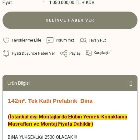
Fiyat
1.050.000,00 TL + KDV
GELİNCE HABER VER
Yorum Yaz
Tavsiye Et
Karşılaştır
Fiyatı Düşünce Haber Ver
Paylaş
Ürün Bilgisi
142
m². Tek Katlı Prefabrik Bina
(
İstanbul dışı Montajlarda Ekibin Yemek-Konaklama
Masrafları ve
Montaj
Fiyata
Dahildir)
BİNA YÜKSEKLİĞİ 2500 OLACAK !!!