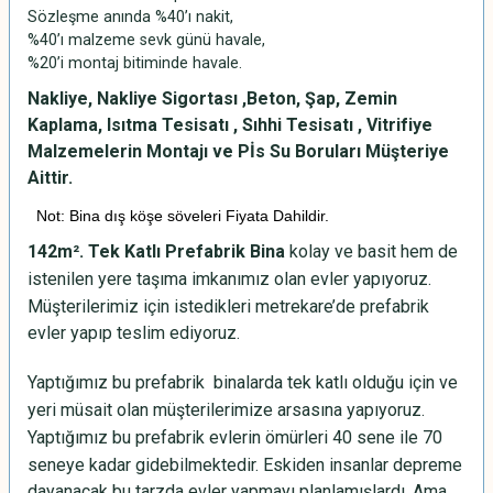
Sözleşme anında %40’ı nakit,
%40’ı malzeme sevk günü havale,
%20’i montaj bitiminde havale.
Nakliye, Nakliye Sigortası ,Beton, Şap, Zemin
Kaplama, Isıtma Tesisatı , Sıhhi Tesisatı , Vitrifiye
Malzemelerin Montajı ve Pİs Su Boruları Müşteriye
Aittir.
Not: Bina dış köşe söveleri Fiyata Dahildir.
142m². Tek Katlı
Prefabrik Bina
kolay ve basit hem de
istenilen yere taşıma imkanımız olan evler yapıyoruz.
Müşterilerimiz için istedikleri metrekare’de prefabrik
evler yapıp teslim ediyoruz.
Yaptığımız bu prefabrik binalarda tek katlı olduğu için ve
yeri müsait olan müşterilerimize arsasına yapıyoruz.
Yaptığımız bu prefabrik evlerin ömürleri 40 sene ile 70
seneye kadar gidebilmektedir. Eskiden insanlar depreme
dayanacak bu tarzda evler yapmayı planlamışlardı. Ama