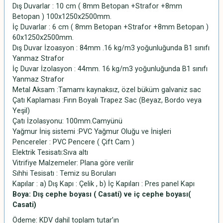
Dış Duvarlar : 10 cm ( 8mm Betopan +Strafor +8mm
Betopan ) 100x1250x2500mm.
İç Duvarlar : 6 cm ( 8mm Betopan +Strafor +8mm Betopan )
60x1250x2500mm.
Dış Duvar İzoasyon : 84mm .16 kg/m3 yoğunluğunda B1 sınıfı
Yanmaz Strafor
İç Duvar İzolasyon : 44mm. 16 kg/m3 yoğunluğunda B1 sınıfı
Yanmaz Strafor
Metal Aksam :Tamamı kaynaksız, özel büküm galvaniz sac
Çatı Kaplaması :Fırın Boyalı Trapez Sac (Beyaz, Bordo veya
Yeşil)
Çatı İzolasyonu: 100mm.Camyünü
Yağmur İniş sistemi :PVC Yağmur Oluğu ve İnişleri
Pencereler : PVC Pencere ( Çift Cam )
Elektrik Tesisatı:Sıva altı
Vitrifiye Malzemeler: Plana göre verilir
Sıhhi Tesisatı : Temiz su Boruları
Kapılar : a) Dış Kapı : Çelik , b) İç Kapıları : Pres panel Kapı
Boya: Dış cephe boyası ( Casati) ve iç cephe boyası(
Casati)
Ödeme: KDV dahil toplam tutar’ın