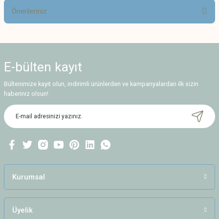
Önerileriniz
Yorum Yaz
Bu ürünün fiyat bilgisi, resim, ürün açıklamalarında ve diğer konularda
yetersiz gördüğünüz noktaları öneri formunu kullanarak tarafımıza
iletebilirsiniz.
E-bülten
kayıt
Görüş ve önerileriniz için teşekkür ederiz.
Bültenimize kayıt olun, indirimli ürünlerden ve kampanyalardan ilk sizin
Ürün resmi kalitesiz, bozuk veya görüntülenemiyor.
haberiniz olsun!
Ürün açıklamasında eksik bilgiler bulunuyor.
Ürün bilgilerinde hatalar bulunuyor.
Ürün fiyatı diğer sitelerden daha pahalı.
Bu ürüne benzer farklı alternatifler olmalı.
Kurumsal
Üyelik
Gönder