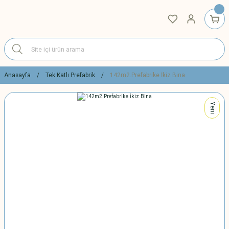
Anasayfa
Tek Katlı Prefabrik
142m2.Prefabrike İkiz Bina
Yeni