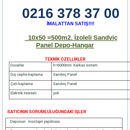
0216 378 37 00
İMALATTAN SATIŞ!!!!
10x50 =500m2. İzoleli Sandviç
Panel Depo-Hangar
TEKNİK ÖZELLİKLER
Duvarlar
h=6000mm. Karkas sistem
Dış cephe kaplama
Sandviç Panel
Çatı kaplama
Sandviç Panel
Elektrik tesisatı
yok
SATICININ SORUMLULUĞUNDAKİ İŞLER
Deponun montajın yapılması.