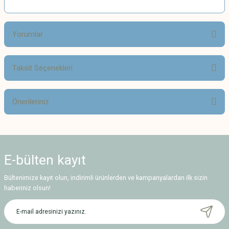
Yorumlar
Taksit Seçenekleri
Bu ürüne ilk yorumu siz yapın!
Önerileriniz
Yorum Yaz
Bu ürünün fiyat bilgisi, resim, ürün açıklamalarında ve diğer konularda
yetersiz gördüğünüz noktaları öneri formunu kullanarak tarafımıza
iletebilirsiniz.
E-bülten
kayıt
Görüş ve önerileriniz için teşekkür ederiz.
Bültenimize kayıt olun, indirimli ürünlerden ve kampanyalardan ilk sizin
Ürün resmi kalitesiz, bozuk veya görüntülenemiyor.
haberiniz olsun!
Ürün açıklamasında eksik bilgiler bulunuyor.
Ürün bilgilerinde hatalar bulunuyor.
Ürün fiyatı diğer sitelerden daha pahalı.