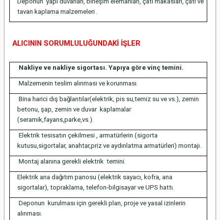
Deponun yapı duvarları, birleşim elemanları, çatı makasları, çatı ve
tavan kaplama malzemeleri .
ALICININ SORUMLULUĞUNDAKİ İŞLER
Nakliye ve nakliye sigortası. Yapıya göre vinç temini.
Malzemenin teslim alınması ve korunması.
Bina harici dış bağlantılar(elektrik, pis su,temiz su ve vs.), zemin
betonu, şap, zemin ve duvar kaplamalar
(seramik,fayans,parke,vs.).
Elektrik tesisatın çekilmesi , armatürlerin (sigorta
kutusu,sigortalar, anahtar,priz ve aydınlatma armatürleri) montajı.
Montaj alanına gerekli elektrik temini.
Elektrik ana dağıtım panosu (elektrik sayacı, kofra, ana
sigortalar), topraklama, telefon-bilgisayar ve UPS hattı.
Deponun kurulması için gerekli plan, proje ve yasal izinlerin
alınması.