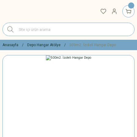
Anasayfa
Depo Hangar Atölye
500m2. İzoleli Hangar Depo