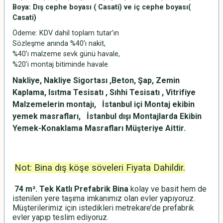
Boya: Dış cephe boyası ( Casati) ve iç cephe boyası(
Casati)
Ödeme: KDV dahil toplam tutar’ın
Sözleşme anında %40’ı nakit,
%40’ı malzeme sevk günü havale,
%20’i montaj bitiminde havale.
Nakliye, Nakliye Sigortası ,Beton, Şap, Zemin
Kaplama, Isıtma Tesisatı , Sıhhi Tesisatı , Vitrifiye
Malzemelerin montajı, İstanbul içi Montaj ekibin
yemek masrafları, İstanbul dışı Montajlarda Ekibin
Yemek-Konaklama Masrafları Müşteriye Aittir.
Not: Bina dış köşe söveleri Fiyata Dahildir.
74 m². Tek Katlı
Prefabrik Bina
kolay ve basit hem de
istenilen yere taşıma imkanımız olan evler yapıyoruz.
Müşterilerimiz için istedikleri metrekare’de prefabrik
evler yapıp teslim ediyoruz.