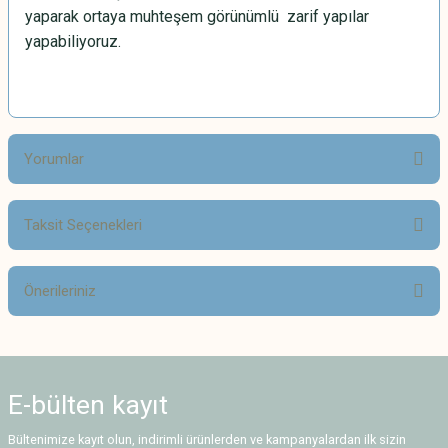
yaparak ortaya muhteşem görünümlü zarif yapılar
yapabiliyoruz.
Yorumlar
Taksit Seçenekleri
Bu ürüne ilk yorumu siz yapın!
Önerileriniz
Yorum Yaz
Bu ürünün fiyat bilgisi, resim, ürün açıklamalarında ve diğer konularda
yetersiz gördüğünüz noktaları öneri formunu kullanarak tarafımıza
iletebilirsiniz.
E-bülten
kayıt
Görüş ve önerileriniz için teşekkür ederiz.
Bültenimize kayıt olun, indirimli ürünlerden ve kampanyalardan ilk sizin