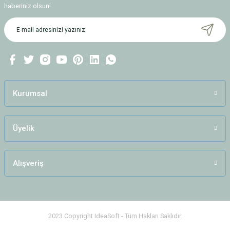
Ürün resmi kalitesiz, bozuk veya görüntülenemiyor.
haberiniz olsun!
Ürün açıklamasında eksik bilgiler bulunuyor.
Ürün bilgilerinde hatalar bulunuyor.
Ürün fiyatı diğer sitelerden daha pahalı.
Bu ürüne benzer farklı alternatifler olmalı.
Kurumsal
Üyelik
Gönder
Alışveriş
2023 Copyright IdeaSoft - Tüm Hakları Saklıdır.