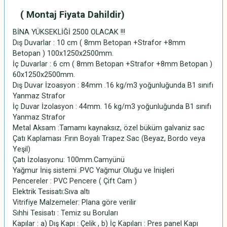
( Montaj
Fiyata Dahildir)
BİNA YÜKSEKLİĞİ 2500 OLACAK !!!
Dış Duvarlar : 10 cm ( 8mm Betopan +Strafor +8mm
Betopan ) 100x1250x2500mm.
İç Duvarlar : 6 cm ( 8mm Betopan +Strafor +8mm Betopan )
60x1250x2500mm.
Dış Duvar İzoasyon : 84mm .16 kg/m3 yoğunluğunda B1 sınıfı
Yanmaz Strafor
İç Duvar İzolasyon : 44mm. 16 kg/m3 yoğunluğunda B1 sınıfı
Yanmaz Strafor
Metal Aksam :Tamamı kaynaksız, özel büküm galvaniz sac
Çatı Kaplaması :Fırın Boyalı Trapez Sac (Beyaz, Bordo veya
Yeşil)
Çatı İzolasyonu: 100mm.Camyünü
Yağmur İniş sistemi :PVC Yağmur Oluğu ve İnişleri
Pencereler : PVC Pencere ( Çift Cam )
Elektrik Tesisatı:Sıva altı
Vitrifiye Malzemeler: Plana göre verilir
Sıhhi Tesisatı : Temiz su Boruları
Kapılar : a) Dış Kapı : Çelik , b) İç Kapıları : Pres panel Kapı