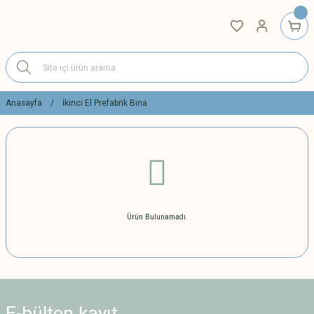
Anasayfa
İkinci El Prefabrik Bina
Ürün Bulunamadı.
E-bülten
kayıt